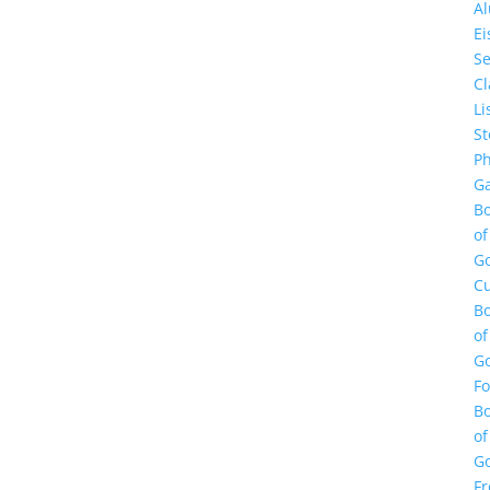
A
E
Se
Cl
Li
St
Ph
Ga
B
of
G
Cu
B
of
G
F
B
of
G
Fr