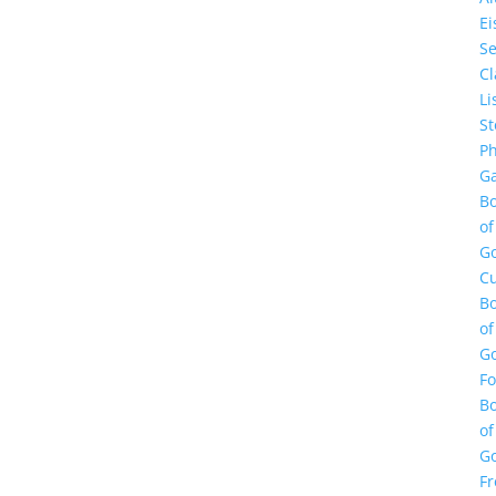
E
Se
Cl
Li
St
Ph
Ga
B
of
G
Cu
B
of
G
F
B
of
G
Fr