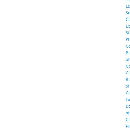
E
Se
Cl
Li
St
Ph
Ga
B
of
G
Cu
B
of
G
F
B
of
G
Fr