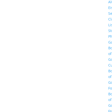
A
E
Se
Cl
Li
St
Ph
Ga
B
of
G
Cu
B
of
G
F
B
of
G
Fr