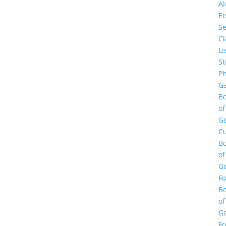
A
E
Se
Cl
Li
St
Ph
Ga
B
of
G
Cu
B
of
G
F
B
of
G
Fr