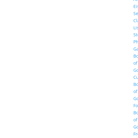
E
Se
Cl
Li
St
Ph
Ga
B
of
G
Cu
B
of
G
F
B
of
G
Fr