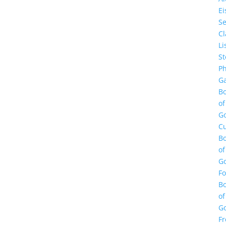
E
Se
Cl
Li
St
Ph
Ga
B
of
G
Cu
B
of
G
F
B
of
G
Fr