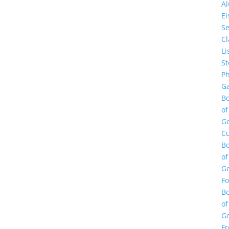
A
E
Se
Cl
Li
St
Ph
Ga
B
of
G
Cu
B
of
G
F
B
of
G
Fr