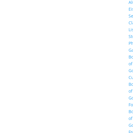
A
E
Se
Cl
Li
St
Ph
Ga
B
of
G
Cu
B
of
G
F
B
of
G
Fr