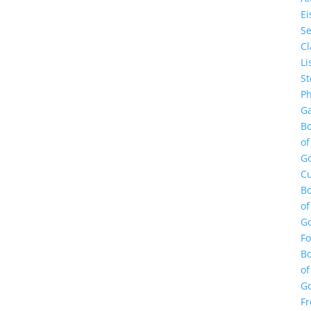
E
Se
Cl
Li
St
Ph
Ga
B
of
G
Cu
B
of
G
F
B
of
G
Fr