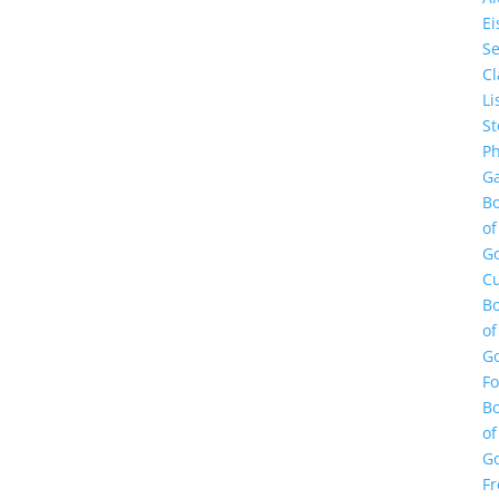
E
Se
Cl
Li
St
Ph
Ga
B
of
G
Cu
B
of
G
F
B
of
G
Fr