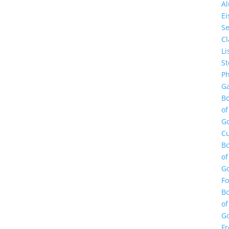
A
E
Se
Cl
Li
St
Ph
Ga
B
of
G
Cu
B
of
G
F
B
of
G
Fr