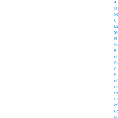
A
E
Se
Cl
Li
St
Ph
Ga
B
of
G
Cu
B
of
G
F
B
of
G
Fr