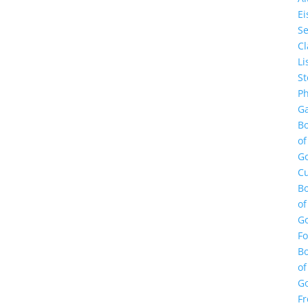
E
Se
Cl
Li
St
Ph
Ga
B
of
G
Cu
B
of
G
F
B
of
G
Fr