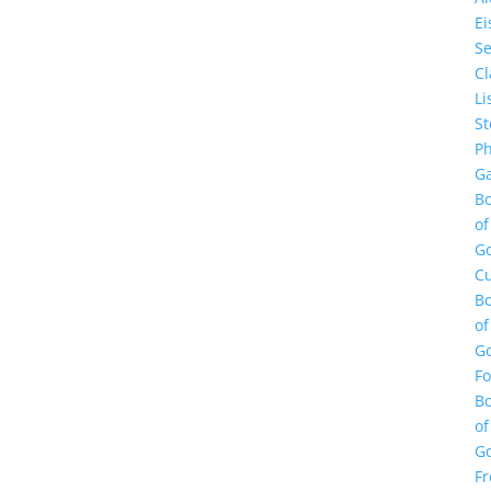
E
Se
Cl
Li
St
Ph
Ga
B
of
G
Cu
B
of
G
F
B
of
G
Fr