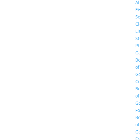
A
E
Se
Cl
Li
St
Ph
Ga
B
of
G
Cu
B
of
G
F
B
of
G
Fr