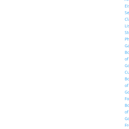
E
Se
Cl
Li
St
Ph
Ga
B
of
G
Cu
B
of
G
F
B
of
G
Fr