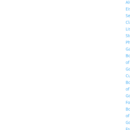
A
E
Se
Cl
Li
St
Ph
Ga
B
of
G
Cu
B
of
G
F
B
of
G
Fr