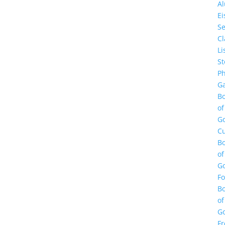
A
E
Se
Cl
Li
St
Ph
Ga
B
of
G
Cu
B
of
G
F
B
of
G
Fr