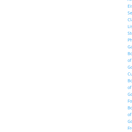
E
Se
Cl
Li
St
Ph
Ga
B
of
G
Cu
B
of
G
F
B
of
G
Fr