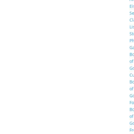
E
Se
Cl
Li
St
Ph
Ga
B
of
G
Cu
B
of
G
F
B
of
G
Fr