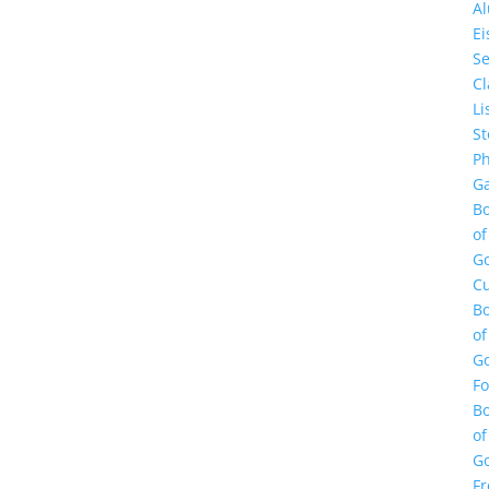
A
E
Se
Cl
Li
St
Ph
Ga
B
of
G
Cu
B
of
G
F
B
of
G
Fr