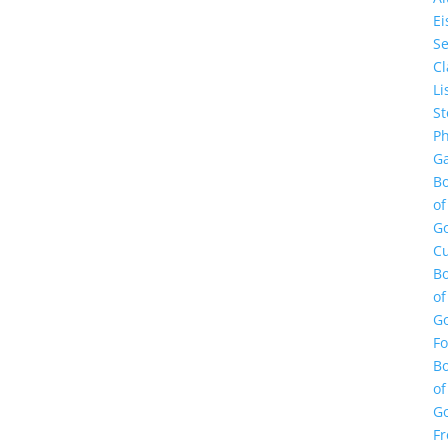
E
Se
Cl
Li
St
Ph
Ga
B
of
G
Cu
B
of
G
F
B
of
G
Fr