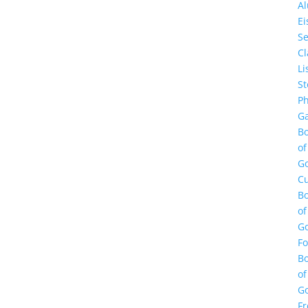
A
E
Se
Cl
Li
St
Ph
Ga
B
of
G
Cu
B
of
G
F
B
of
G
Fr