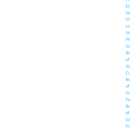
E
Se
Cl
Li
St
Ph
Ga
B
of
G
Cu
B
of
G
F
B
of
G
Fr