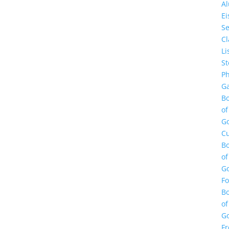
A
E
Se
Cl
Li
St
Ph
Ga
B
of
G
Cu
B
of
G
F
B
of
G
Fr