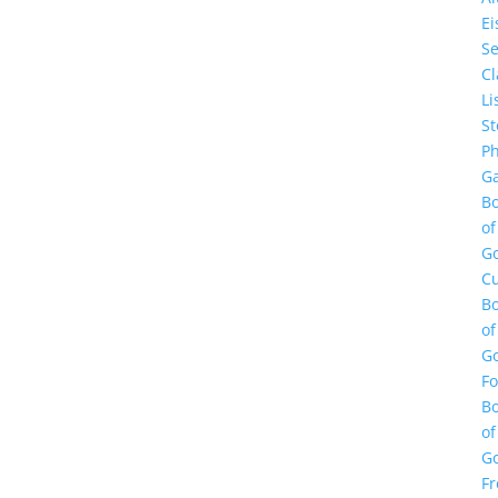
E
Se
Cl
Li
St
Ph
Ga
B
of
G
Cu
B
of
G
F
B
of
G
Fr