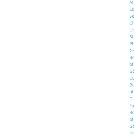
A
E
Se
Cl
Li
St
Ph
Ga
B
of
G
Cu
B
of
G
F
B
of
G
Fr