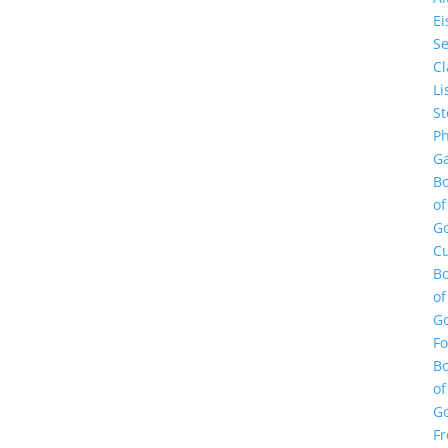
E
Se
Cl
Li
St
Ph
Ga
B
of
G
Cu
B
of
G
F
B
of
G
Fr