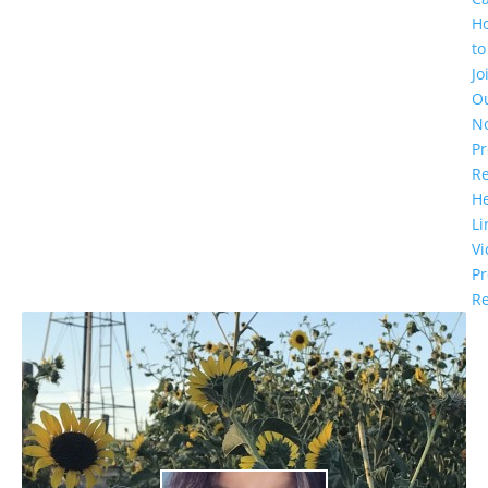
H
to
Jo
O
N
Pr
R
He
Li
Vi
Pr
Re