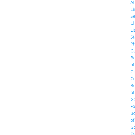
A
E
Se
Cl
Li
St
Ph
Ga
B
of
G
Cu
B
of
G
F
B
of
G
Fr