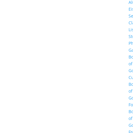
A
E
Se
Cl
Li
St
Ph
Ga
B
of
G
Cu
B
of
G
F
B
of
G
Fr