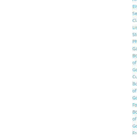
E
Se
Cl
Li
St
Ph
Ga
B
of
G
Cu
B
of
G
F
B
of
G
Fr