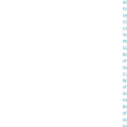
A
E
Se
Cl
Li
St
Ph
Ga
B
of
G
Cu
B
of
G
F
B
of
G
Fr