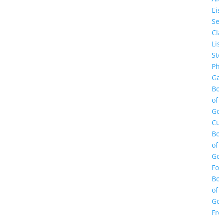
E
Se
Cl
Li
St
Ph
Ga
B
of
G
Cu
B
of
G
F
B
of
G
Fr